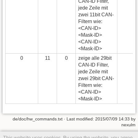
CAN-ID Filter,
jede Zeile mit
zwei 11bit CAN-
Filtern wie:
<CAN-ID>
<Mask-ID>
<CAN-ID>
<Mask-ID>
0
11
0
zeige alle 29bit
CAN-ID Filter,
jede Zeile mit
zwei 29bit CAN-
Filtern wie:
<CAN-ID>
<Mask-ID>
de/doc/hw_commands.txt
· Last modified: 2015/07/09 14:33 by
nexulm
Except where otherwise noted, content on this wiki is licensed under
This website uses cookies. By using the website, you agree