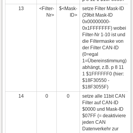
13
<Filter-
$<Mask-
setze Filter Mask-ID
Nr>
ID>
(29bit Mask-ID
0x00000000-
0x1FFFFFFF) wobei
Filter-Nr 1-10 ist und
die Filtermaske von
der Filter CAN-ID
(0=egal
1=Übereinstimmung)
abhängt, z.B. p 8 11
1 $1FFFFFF0 (hier:
$18F30550 -
$18F3055F)
14
0
0
setze alle 11bit CAN
Filter auf CAN-ID
$0000 und Mask-ID
$07FF (= deaktiviere
jeden CAN
Datenverkehr zur