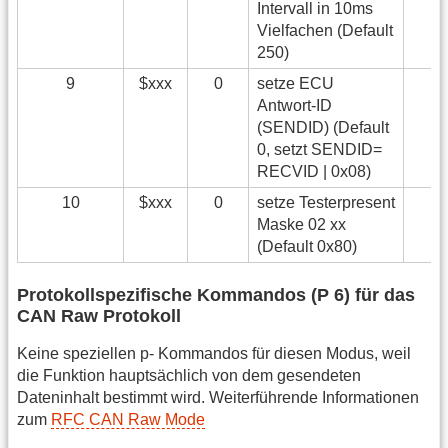
Intervall in 10ms
Vielfachen (Default
250)
9
$xxx
0
setze ECU
Antwort-ID
(SENDID) (Default
0, setzt SENDID=
RECVID | 0x08)
10
$xxx
0
setze Testerpresent
Maske 02 xx
(Default 0x80)
Protokollspezifische Kommandos (P 6) für das
CAN Raw Protokoll
Keine speziellen p- Kommandos für diesen Modus, weil
die Funktion hauptsächlich von dem gesendeten
Dateninhalt bestimmt wird. Weiterführende Informationen
zum
RFC CAN Raw Mode