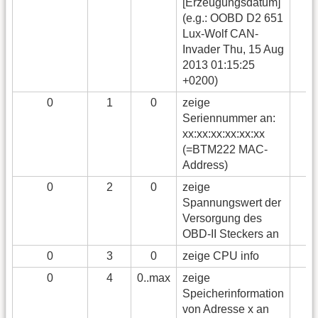
[Erzeugungsdatum]
(e.g.: OOBD D2 651
Lux-Wolf CAN-
Invader Thu, 15 Aug
2013 01:15:25
+0200)
0
1
0
zeige
Seriennummer an:
xx:xx:xx:xx:xx:xx
(=BTM222 MAC-
Address)
0
2
0
zeige
Spannungswert der
Versorgung des
OBD-II Steckers an
0
3
0
zeige CPU info
0
4
0..max
zeige
Speicherinformation
von Adresse x an