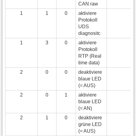
CAN raw
1
1
0
aktiviere
Protokoll
UDS
diagnositc
1
3
0
aktiviere
Protokoll
RTP (Real
time data)
2
0
0
deaktiviere
blaue LED
(= AUS)
2
0
1
aktiviere
blaue LED
(= AN)
2
1
0
deaktiviere
grüne LED
(= AUS)