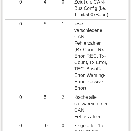
0
4
0
Zeigt die CAN-
Bus Config (i.e.
11bit/500kBaud)
0
5
1
lese
verschiedene
CAN
Fehlerzähler
(Rx-Count, Rx-
Error, REC, Tx-
Count, Tx-Error,
TEC, Busoff-
Error, Warning-
Error, Passive-
Error)
0
5
2
lösche alle
softwareinternen
CAN
Fehlerzähler
0
10
0
zeige alle 11bit