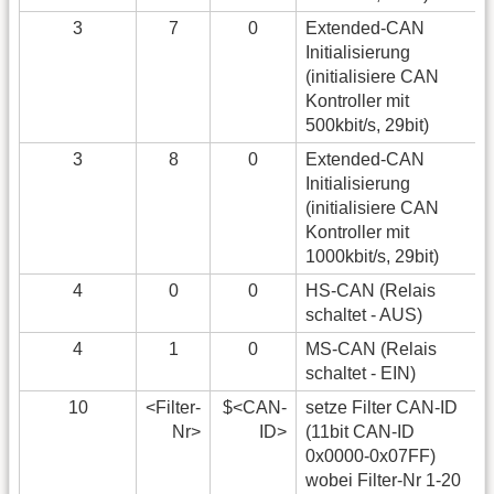
3
7
0
Extended-CAN
Initialisierung
(initialisiere CAN
Kontroller mit
500kbit/s, 29bit)
3
8
0
Extended-CAN
Initialisierung
(initialisiere CAN
Kontroller mit
1000kbit/s, 29bit)
4
0
0
HS-CAN (Relais
schaltet - AUS)
4
1
0
MS-CAN (Relais
schaltet - EIN)
10
<Filter-
$<CAN-
setze Filter CAN-ID
Nr>
ID>
(11bit CAN-ID
0x0000-0x07FF)
wobei Filter-Nr 1-20