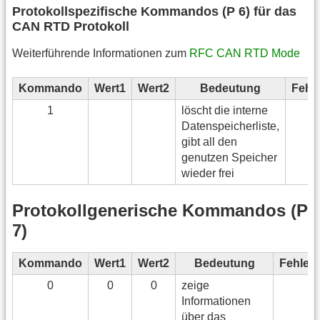
Protokollspezifische Kommandos (P 6) für das
CAN RTD Protokoll
Weiterführende Informationen zum
RFC CAN RTD Mode
Kommando
Wert1
Wert2
Bedeutung
Fehl
1
löscht die interne
Datenspeicherliste,
gibt all den
genutzen Speicher
wieder frei
Protokollgenerische Kommandos (P
7)
Kommando
Wert1
Wert2
Bedeutung
Fehler
0
0
0
zeige
Informationen
über das