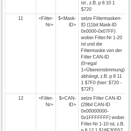
ist , z.B. p 8 10 1
$720
11
<Filter-
$<Mask-
setze Filtermasken-
Nr>
ID>
ID (11bit Mask-ID
0x0000-0x07FF)
wobei Filter-Nr 1-20
ist und die
Filtermaske von der
Filter CAN-ID
(0=egal
1=Übereinstimmung)
abhängt, z.B. p 8 11
1 $7F0 (hier: $720 -
$72F)
12
<Filter-
$<CAN-
setze Filter CAN-ID
Nr>
ID>
(29bit CAN-ID
0x00000000-
0x1FFFFFFF) wobei
Filter-Nr 1-10 ist, z.B.
p 8 12 1 $18F30557