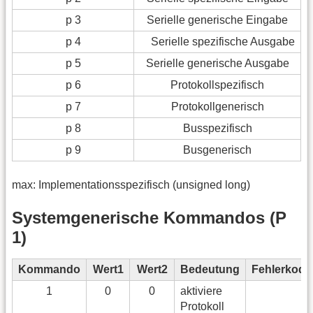
p 3
Serielle generische Eingabe
p 4
Serielle spezifische Ausgabe
p 5
Serielle generische Ausgabe
p 6
Protokollspezifisch
p 7
Protokollgenerisch
p 8
Busspezifisch
p 9
Busgenerisch
max: Implementationsspezifisch (unsigned long)
Systemgenerische Kommandos (P
1)
Kommando
Wert1
Wert2
Bedeutung
Fehlerkode
1
0
0
aktiviere
Protokoll