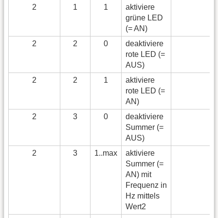
2
1
1
aktiviere
grüne LED
(= AN)
2
2
0
deaktiviere
rote LED (=
AUS)
2
2
1
aktiviere
rote LED (=
AN)
2
3
0
deaktiviere
Summer (=
AUS)
2
3
1..max
aktiviere
Summer (=
AN) mit
Frequenz in
Hz mittels
Wert2