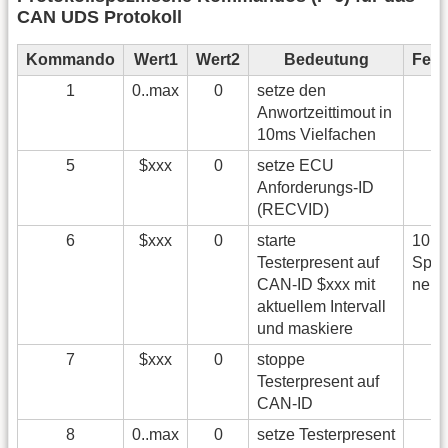
CAN UDS Protokoll
Kommando
Wert1
Wert2
Bedeutung
Fehl
1
0..max
0
setze den
Anwortzeittimout in
10ms Vielfachen
5
$xxx
0
setze ECU
Anforderungs-ID
(RECVID)
6
$xxx
0
starte
10 (k
Testerpresent auf
Spei
CAN-ID $xxx mit
nehr
aktuellem Intervall
und maskiere
7
$xxx
0
stoppe
Testerpresent auf
CAN-ID
8
0..max
0
setze Testerpresent