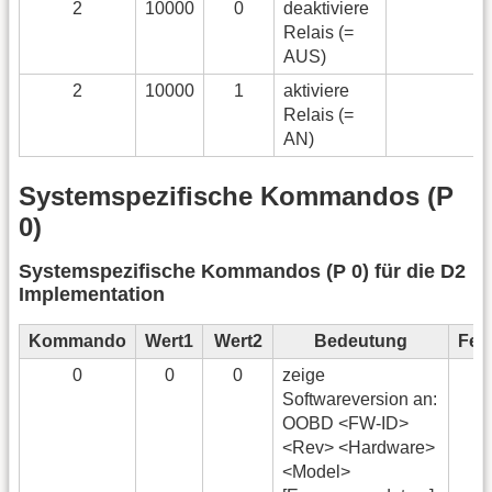
2
10000
0
deaktiviere
Relais (=
AUS)
2
10000
1
aktiviere
Relais (=
AN)
Systemspezifische Kommandos (P
0)
Systemspezifische Kommandos (P 0) für die D2
Implementation
Kommando
Wert1
Wert2
Bedeutung
Feh
0
0
0
zeige
Softwareversion an:
OOBD <FW-ID>
<Rev> <Hardware>
<Model>