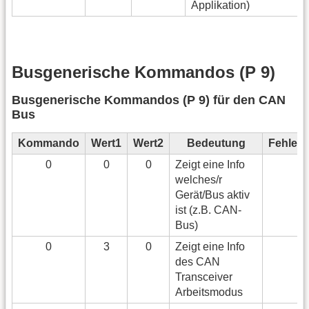
Applikation)
Busgenerische Kommandos (P 9)
Busgenerische Kommandos (P 9) für den CAN
Bus
Kommando
Wert1
Wert2
Bedeutung
Fehler
0
0
0
Zeigt eine Info
welches/r
Gerät/Bus aktiv
ist (z.B. CAN-
Bus)
0
3
0
Zeigt eine Info
des CAN
Transceiver
Arbeitsmodus