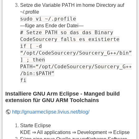
Setze die Variable PATH im home Directory auf
~/.profile
sudo vi ~/.profile
—füge ans Ende der Datei—
# Setze PATH so das das Binary
CodeSourcery falls es existierte
if [ -d
“/opt/CodeSourcery/Sourcery_G++/bin”
] ; then
PATH=“/opt/CodeSourcery/Sourcery_G++
/bin:$PATH”
fi
Installiere GNU Arm Eclipse - Manged build
extension für GNU ARM Toolchains
http://gnuarmeclipse.livius.net/blog/
Starte Eclipse
KDE ⇒ All applications ⇒ Development ⇒ Eclipse