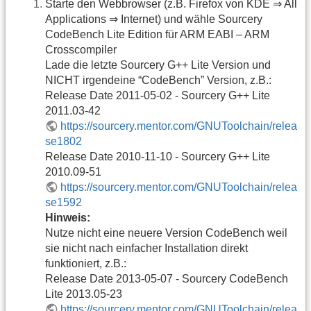
Starte den Webbrowser (z.B. Firefox von KDE ⇒ All
Applications ⇒ Internet) und wähle Sourcery
CodeBench Lite Edition für ARM EABI – ARM
Crosscompiler
Lade die letzte Sourcery G++ Lite Version und
NICHT irgendeine “CodeBench” Version, z.B.:
Release Date 2011-05-02 - Sourcery G++ Lite
2011.03-42
https://sourcery.mentor.com/GNUToolchain/relea
se1802
Release Date 2010-11-10 - Sourcery G++ Lite
2010.09-51
https://sourcery.mentor.com/GNUToolchain/relea
se1592
Hinweis:
Nutze nicht eine neuere Version CodeBench weil
sie nicht nach einfacher Installation direkt
funktioniert, z.B.:
Release Date 2013-05-07 - Sourcery CodeBench
Lite 2013.05-23
https://sourcery.mentor.com/GNUToolchain/relea