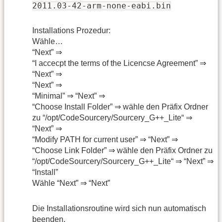
2011.03-42-arm-none-eabi.bin
Installations Prozedur:
Wähle…
“Next” ⇒
“I accecpt the terms of the Licencse Agreement” ⇒
“Next” ⇒
“Next” ⇒
“Minimal” ⇒ “Next” ⇒
“Choose Install Folder” ⇒ wähle den Präfix Ordner
zu “/opt/CodeSourcery/Sourcery_G++_Lite“ ⇒
“Next” ⇒
“Modify PATH for current user” ⇒ “Next” ⇒
“Choose Link Folder” ⇒ wähle den Präfix Ordner zu
“/opt/CodeSourcery/Sourcery_G++_Lite“ ⇒ “Next” ⇒
“Install”
Wähle “Next” ⇒ “Next”
Die Installationsroutine wird sich nun automatisch
beenden.