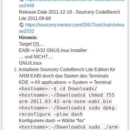
se2449
Release Date 2011-12-19 - Sourcery CodeBench
Lite 2011.09-69
https://sourcery.mentor.com/GNUToolchain/relea
se2032
Hinweis:
Target
OS
…
EABI ⇒ IA32 GNU/Linux Installer
… und NICHT…
GNU/Linux
Installiere Sourcery CodeBench Lite Edition für
ARM EABI durch das Starten des Terminals
KDE ⇒ All applications ⇒ System ⇒ Terminal
<hostname>:~$ cd Downloads/
<hostname>:~/Downloads$ chmod 755
arm-2011.03-42-arm-none-eabi.bin
<hostname>:~/Downloads$ sudo dpkg-
reconfigure –plow dash
Konfiguriere dash ⇒ Wähle “No”
<hostname>:~/Downloads$ sudo ./arm-