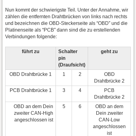
Nun kommt der schwierigste Teil. Unter der Annahme, wir
zählen die entfernten Drahtbrücken von links nach rechts
und bezeichnen die OBD-Steckerseite als “OBD” und die
Platinenseite als “PCB” dann sind die zu erstellenden
Verbindungen folgende:
führt zu
Schalter
geht zu
pin
(Draufsicht)
OBD Drahtbrücke 1
1
2
OBD
Drahtbrücke 2
PCB Drahtbrücke 1
3
4
PCB
Drahtbrücke 2
OBD an dem Dein
5
6
OBD an dem
zweiter CAN-High
Dein zweiter
angeschlossen ist
CAN-Low
angeschlossen
ist