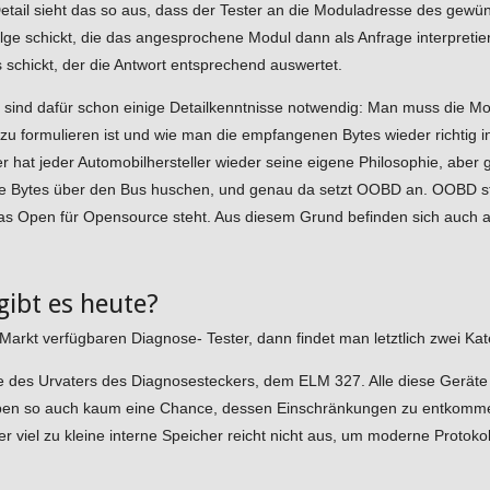
tail sieht das so aus, dass der Tester an die Moduladresse des gewü
olge schickt, die das angesprochene Modul dann als Anfrage interpretier
 schickt, der die Antwort entsprechend auswertet.
sind dafür schon einige Detailkenntnisse notwendig: Man muss die Mo
zu formulieren ist und wie man die empfangenen Bytes wieder richtig i
r hat jeder Automobilhersteller wieder seine eigene Philosophie, aber 
 die Bytes über den Bus huschen, und genau da setzt OOBD an. OOBD st
 Open für Opensource steht. Aus diesem Grund befinden sich auch a
gibt es heute?
arkt verfügbaren Diagnose- Tester, dann findet man letztlich zwei Kat
te des Urvaters des Diagnosesteckers, dem ELM 327. Alle diese Geräte
ben so auch kaum eine Chance, dessen Einschränkungen zu entkomme
er viel zu kleine interne Speicher reicht nicht aus, um moderne Protoko