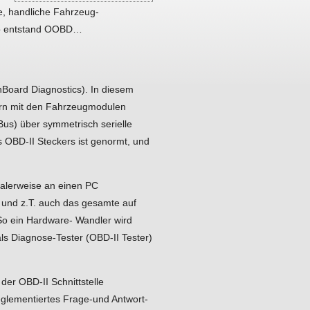
e, handliche Fahrzeug-
d so entstand OOBD…
oard Diagnostics). In diesem
ntern mit den Fahrzeugmodulen
Bus) über symmetrisch serielle
 OBD-II Steckers ist genormt, und
malerweise an einen PC
l und z.T. auch das gesamte auf
So ein Hardware- Wandler wird
s Diagnose-Tester (OBD-II Tester)
er OBD-II Schnittstelle
reglementiertes Frage-und Antwort-