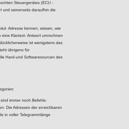
nschten Steuergerätes (ECU -
t und seinerseits daraufhin die
dul- Adresse kennen, wissen, wie
n eine Klartext- Antwort umrechnen
glücklicherweise ist wenigstens das
eht übrigens für
lle Hard-und Softwaresourcen des
egorien:
 sind immer noch Befehls-
n: Die Adressen der erreichbaren
lle in voller Telegrammlänge