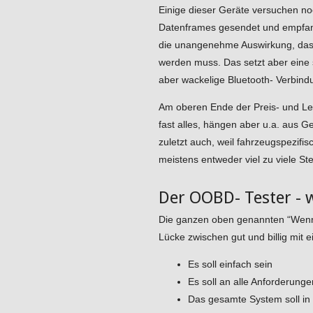
Einige dieser Geräte versuchen n
Datenframes gesendet und empfang
die unangenehme Auswirkung, dass 
werden muss. Das setzt aber eine 
aber wackelige Bluetooth- Verbind
Am oberen Ende der Preis- und Leis
fast alles, hängen aber u.a. aus G
zuletzt auch, weil fahrzeugspezifi
meistens entweder viel zu viele S
Der OOBD- Tester - 
Die ganzen oben genannten “Wenn 
Lücke zwischen gut und billig mit
Es soll einfach sein
Es soll an alle Anforderung
Das gesamte System soll i