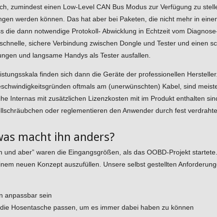
och, zumindest einen Low-Level CAN Bus Modus zur Verfügung zu stel
en werden können. Das hat aber bei Paketen, die nicht mehr in ein
die dann notwendige Protokoll- Abwicklung in Echtzeit vom Diagnose-
schnelle, sichere Verbindung zwischen Dongle und Tester und einen sc
ungen und langsame Handys als Tester ausfallen.
tungsskala finden sich dann die Geräte der professionellen Hersteller
eschwindigkeitsgründen oftmals am (unerwünschten) Kabel, sind meiste
sche Internas mit zusätzlichen Lizenzkosten mit im Produkt enthalten 
tellschräubchen oder reglementieren den Anwender durch fest verdraht
was macht ihn anders?
und aber” waren die Eingangsgrößen, als das OOBD-Projekt startete.
 einem neuen Konzept auszufüllen. Unsere selbst gestellten Anforderun
en anpassbar sein
n die Hosentasche passen, um es immer dabei haben zu können