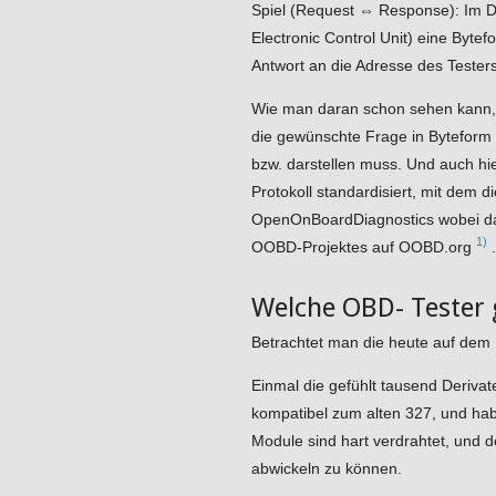
Spiel (Request ⇔ Response): Im De
Electronic Control Unit) eine Bytef
Antwort an die Adresse des Testers
Wie man daran schon sehen kann, 
die gewünschte Frage in Byteform 
bzw. darstellen muss. Und auch hie
Protokoll standardisiert, mit dem
OpenOnBoardDiagnostics wobei das
1)
OOBD-Projektes auf OOBD.org
.
Welche OBD- Tester 
Betrachtet man die heute auf dem M
Einmal die gefühlt tausend Deriva
kompatibel zum alten 327, und ha
Module sind hart verdrahtet, und d
abwickeln zu können.