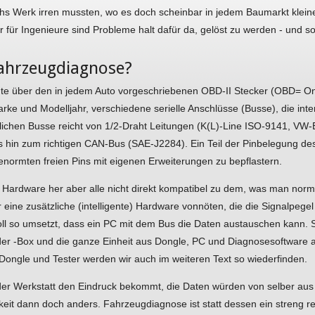
chs Werk irren mussten, wo es doch scheinbar in jedem Baumarkt klein
er für Ingenieure sind Probleme halt dafür da, gelöst zu werden - un
Fahrzeugdiagnose?
 über den in jedem Auto vorgeschriebenen OBD-II Stecker (OBD= OnB
arke und Modelljahr, verschiedene serielle Anschlüsse (Busse), die i
lichen Busse reicht von 1/2-Draht Leitungen (K(L)-Line ISO-9141, VW-
hin zum richtigen CAN-Bus (SAE-J2284). Ein Teil der Pinbelegung des
 genormten freien Pins mit eigenen Erweiterungen zu bepflastern.
 Hardware her aber alle nicht direkt kompatibel zu dem, was man nor
eine zusätzliche (intelligente) Hardware vonnöten, die die Signalpege
l so umsetzt, dass ein PC mit dem Bus die Daten austauschen kann. 
r -Box und die ganze Einheit aus Dongle, PC und Diagnosesoftware al
ongle und Tester werden wir auch im weiteren Text so wiederfinden.
r Werkstatt den Eindruck bekommt, die Daten würden von selber aus d
chkeit dann doch anders. Fahrzeugdiagnose ist statt dessen ein streng 