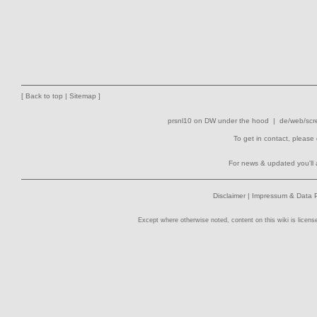
[
Back to top
|
Sitemap
]
prsnl10
on
DW
under the hood |
de/web/scr
To get in contact, please
For news & updated you'll 
Disclaimer
|
Impressum & Data P
Except where otherwise noted, content on this wiki is licens